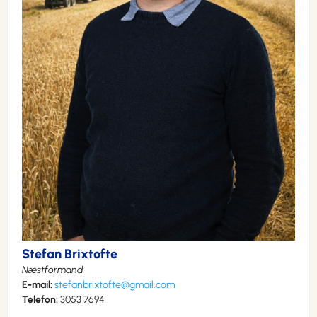
Stefan Brixtofte
Næstformand
E-mail:
stefanbrixtofte@gmail.com
Telefon:
3053 7694