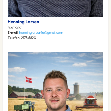
Henning Larsen
Formand
E-mail:
henninglarsen16@gmail.com
Telefon:
2178 5820