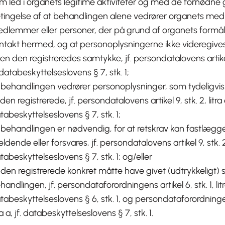
m led i organets legitime aktiviteter og med de fornødne 
tingelse af at behandlingen alene vedrører organets medl
dlemmer eller personer, der på grund af organets formål
ntakt hermed, og at personoplysningerne ikke videregive
en den registreredes samtykke, jf. persondatalovens artikel 9
. databeskyttelseslovens § 7, stk. 1;
 behandlingen vedrører personoplysninger, som tydeligvis 
 den registrerede, jf. persondatalovens artikel 9, stk. 2, litra e
tabeskyttelseslovens § 7, stk. 1;
 behandlingen er nødvendig, for at retskrav kan fastlægg
ldende eller forsvares, jf. persondatalovens artikel 9, stk. 2, l
tabeskyttelseslovens § 7, stk. 1; og/eller
 den registrerede konkret måtte have givet (udtrykkeligt) 
handlingen, jf. persondataforordningens artikel 6, stk. 1, litra
tabeskyttelseslovens § 6, stk. 1, og persondataforordningens
tra a, jf. databeskyttelseslovens § 7, stk. 1.