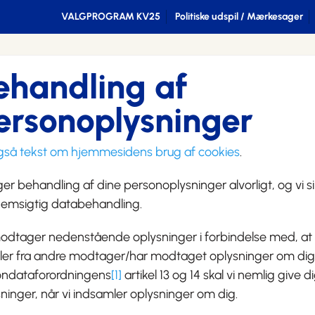
VALGPROGRAM KV25
Politiske udspil / Mærkesager
ehandling af
ersonoplysninger
gså tekst om hjemmesidens brug af cookies
.
ger behandling af dine personoplysninger alvorligt, og vi si
emsigtig databehandling.
dtager nedenstående oplysninger i forbindelse med, at vi
ller fra andre modtager/har modtaget oplysninger om dig.
ondataforordningens
[1]
artikel 13 og 14 skal vi nemlig give 
ninger, når vi indsamler oplysninger om dig.