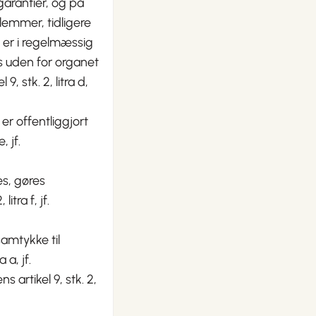
garantier, og på
emmer, tidligere
 er i regelmæssig
s uden for organet
, stk. 2, litra d,
er offentliggjort
, jf.
es, gøres
itra f, jf.
samtykke til
 a, jf.
 artikel 9, stk. 2,