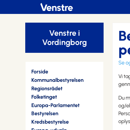
B
Venstre i
Vordingborg
p
Se o
Forside
Vi ta
Kommunalbestyrelsen
genn
Regionsrådet
Folketinget
Du mo
Europa-Parlamentet
og/e
Bestyrelsen
Pers
oplys
Kredsbestyrelse