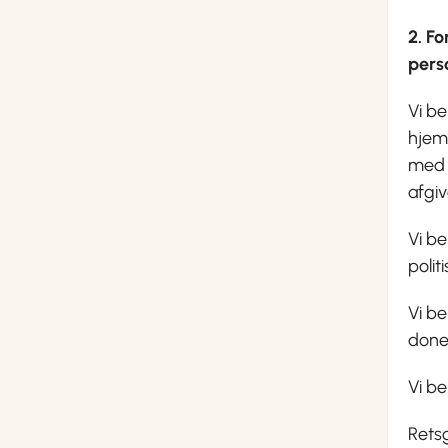
2. F
pers
Vi b
hjemm
med 
afgiv
Vi b
polit
Vi be
doner
Vi be
Retsg