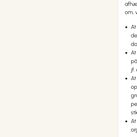
afhæn
om, v
At
de
da
At
på
jf
At
op
gr
pe
stk
At
or