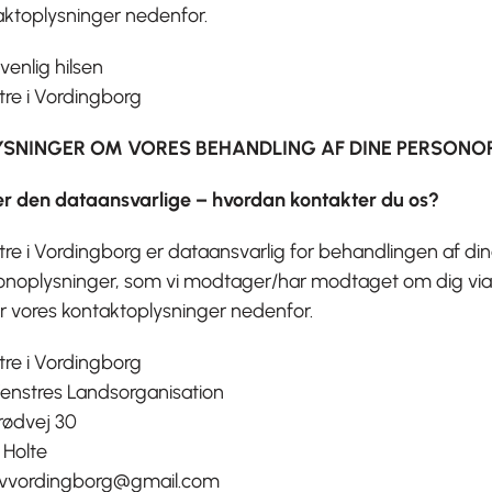
aktoplysninger nedenfor.
enlig hilsen
tre i Vordingborg
YSNINGER OM VORES BEHANDLING AF DINE PERSONO
i er den dataansvarlige – hvordan kontakter du os?
re i Vordingborg er dataansvarlig for behandlingen af di
onoplysninger, som vi modtager/har modtaget om dig via
r vores kontaktoplysninger nedenfor.
tre i Vordingborg
Venstres Landsorganisation
rødvej 30
 Holte
: vvordingborg@gmail.com