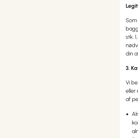
Legi
Som 
baggr
stk. 
nødve
din a
3. K
Vi be
eller
af p
Al
ko
al