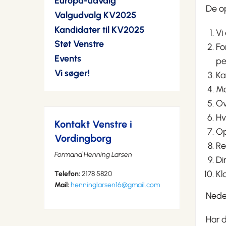
Europa-udvalg
De op
Valgudvalg KV2025
Kandidater til KV2025
Vi
Støt Venstre
Fo
Events
pe
Vi søger!
Ka
Mo
Ov
Hv
Kontakt Venstre i
Op
Vordingborg
Re
Formand Henning Larsen
Di
Kl
Telefon:
2178 5820
Mail:
henninglarsen16@gmail.com
Neden
Har d