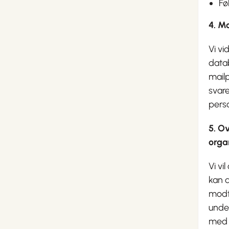
Fø
4. M
Vi vi
data
mail
svare
perso
5. Ov
orga
Vi vi
kan 
modt
under
med 