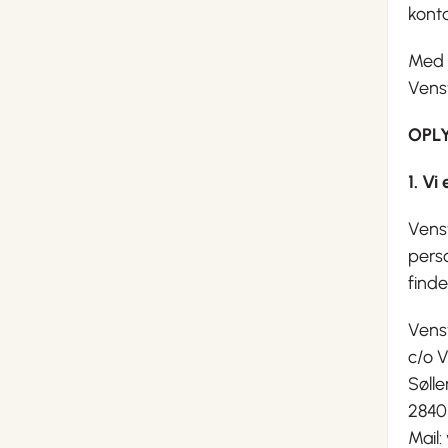
kont
Med v
Vens
OPL
1. V
Venst
pers
finde
Vens
c/o 
Sølle
2840
Mail