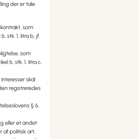
ing der er tale
 kontrakt, som
tk. 1, litra b, jf.
ligtelse, som
6, stk. 1, litra c,
 interesser skal
 den registreredes
ttelseslovens § 6,
g eller et andet
af politisk art,