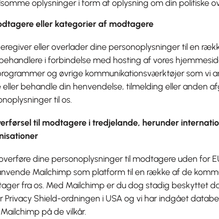
lsomme oplysninger i form af oplysning om din politiske o
odtagere eller kategorier af modtagere
deregiver eller overlader dine personoplysninger til en ræk
behandlere i forbindelse med hosting af vores hjemmesid
programmer og øvrige kommunikationsværktøjer som vi anv
 eller behandle din henvendelse, tilmelding eller anden af
noplysninger til os.
erførsel til modtagere i tredjelande, herunder internati
nisationer
l overføre dine personoplysninger til modtagere uden for 
anvende Mailchimp som platform til en række af de komm
ager fra os. Med Mailchimp er du dog stadig beskyttet d
 Privacy Shield-ordningen i USA og vi har indgået databe
Mailchimp på de vilkår.