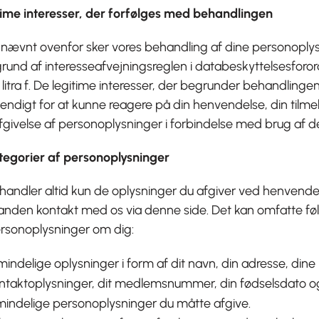
time interesser, der forfølges med behandlingen
nævnt ovenfor sker vores behandling af dine personoplys
und af interesseafvejningsreglen i databeskyttelsesforord
1, litra f. De legitime interesser, der begrunder behandlingen
ndigt for at kunne reagere på din henvendelse, din tilmeldi
fgivelse af personoplysninger i forbindelse med brug af d
ategorier af personoplysninger
handler altid kun de oplysninger du afgiver ved henvende
 anden kontakt med os via denne side. Det kan omfatte fø
ersonoplysninger om dig:
mindelige oplysninger i form af dit navn, din adresse, dine
ntaktoplysninger, dit medlemsnummer, din fødselsdato o
mindelige personoplysninger du måtte afgive.