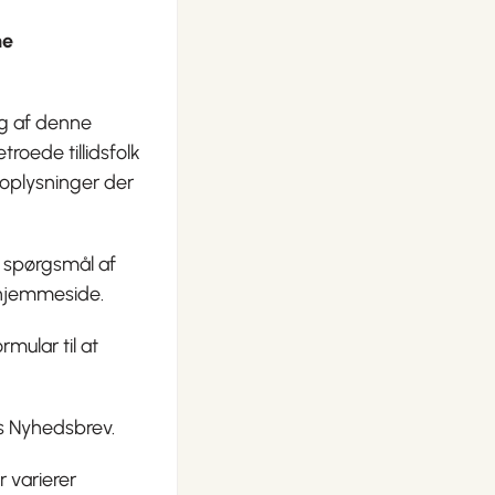
ne
ug af denne
roede tillidsfolk
oplysninger der
 spørgsmål af
s hjemmeside.
mular til at
es Nyhedsbrev.
 varierer