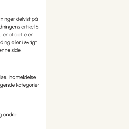
ninger delvist på
ningens artikel 6,
, er at dette er
ng eller i øvrigt
enne side.
lse, indmeldelse
lgende kategorier
g andre