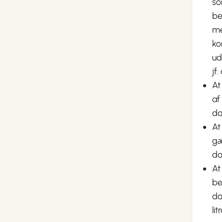
so
be
me
ko
ud
jf
At
af
da
At
gæ
da
At
be
da
li