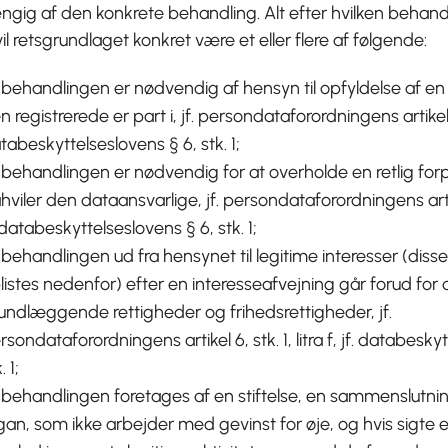
gig af den konkrete behandling. Alt efter hvilken behandl
il retsgrundlaget konkret være et eller flere af følgende:
 behandlingen er nødvendig af hensyn til opfyldelse af en
n registrerede er part i, jf. persondataforordningens artikel 6, s
tabeskyttelseslovens § 6, stk. 1;
 behandlingen er nødvendig for at overholde en retlig forp
hviler den dataansvarlige, jf. persondataforordningens artikel 
. databeskyttelseslovens § 6, stk. 1;
 behandlingen ud fra hensynet til legitime interesser (disse
listes nedenfor) efter en interesseafvejning går forud for
undlæggende rettigheder og frihedsrettigheder, jf.
rsondataforordningens artikel 6, stk. 1, litra f, jf. databesky
. 1;
 behandlingen foretages af en stiftelse, en sammenslutnin
gan, som ikke arbejder med gevinst for øje, og hvis sigte er 